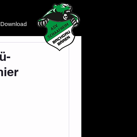
Download
ü-
nier