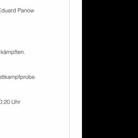
 Eduard Panow 
 kämpften. 
Wettkampfprobe 
0:20 Uhr 