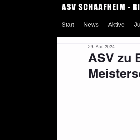
ASV SCHAAFHEIM - R
Start
News
Aktive
J
29. Apr. 2024
ASV zu 
Meisters