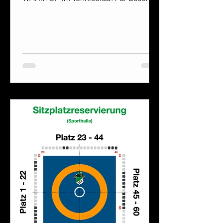
Trinken und Unterhaltung ist natürlich
wieder bestens gesorgt. Lasst uns
zusammen im gemütlichen Ambiente
auf die Scheffemer Kerb einstimmen!
Kerbfreitag 2025