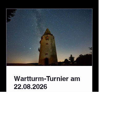
euren Lieblingssitzplatz in der ersten
Reihe zu reservieren. Natürlich gibt es
wie gewohnt auch, die „normale Steh-
Dauerkarte“ wieder. Die genaue
Übersicht, welche Sitzp
Wartturm-Turnier am
22.08.2026
Hier geht es zur Ausschreibung...