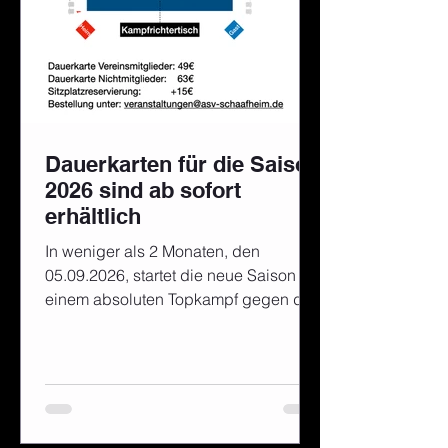
Dauerkarten für die Saison
2026 sind ab sofort
erhältlich
In weniger als 2 Monaten, den
05.09.2026, startet die neue Saison mit
einem absoluten Topkampf gegen den
TSV Gailbach. Eure Bauchgaubären
freuen sich jetzt schon wieder auf
spannende Kämpfe und eine
unglaubliche Stimmung mit euch. Für
die perfekte Sicht zur Matte habt ihr,
wie im letzten Jahr, die Möglichkeit