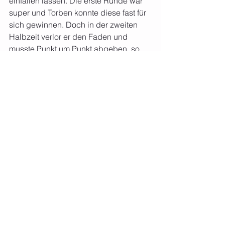
einfallen lassen. Die erste Runde war 
super und Torben konnte diese fast für 
sich gewinnen. Doch in der zweiten 
Halbzeit verlor er den Faden und 
musste Punkt um Punkt abgeben, so 
dass es am Ende eine 1:6 Niederlage 
war.
130kg:
 Gailbach brachte den 
georgischen Spitzenringer Tsertsvadze 
auf die Matte. Marvin Stoeckel 
versuchte alles, um die Niederlage in 
Grenzen zu halten. Es gab einige 
Situationen die er super ausrang, doch 
am Ende hieß es 0:15 Punkte für den 
gegnerischen Sportler.
Zum Schluss kam alles auf die Klasse 
75kg B an. Lukas Buchheimer musste, 
egal